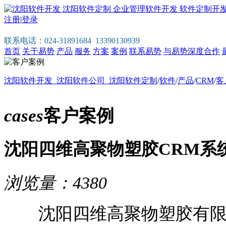
注册
|
登录
联系电话：024-31891684 13390130939
首页
关于易势
产品
服务
方案
案例
联系易势
与易势深度合作
沈阳软件开发_沈阳软件公司_沈阳软件定制
/
软件
/
产品
/
CRM
/
客
cases
客户案例
沈阳四维高聚物塑胶CRM系
浏览量：4380
沈阳四维高聚物塑胶有限公司