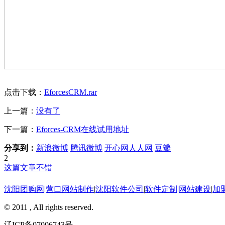
点击下载：
EforcesCRM.rar
上一篇：
没有了
下一篇：
Eforces-CRM在线试用地址
分享到：
新浪微博
腾讯微博
开心网
人人网
豆瓣
2
这篇文章不错
沈阳团购网
|
营口网站制作
|
沈阳软件公司
|
软件定制
|
网站建设
|
加
© 2011 , All rights reserved.
辽ICP备07006743号