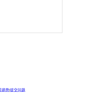
盟易势
|
提交问题